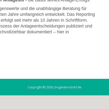
r Anlagestil -
die Basis seines Anlage-Erfolgs.
genswerte und die unabhängige Beratung für
etzten Jahre umfangreich entwickelt. Das Reporting
rfolgt seit mehr als 10 Jahren in Schriftform.
ozess der Anlageentscheidungen publiziert und
achvollziehbar dokumentiert – hier in
Copyright © 2026, briganten-brief.de