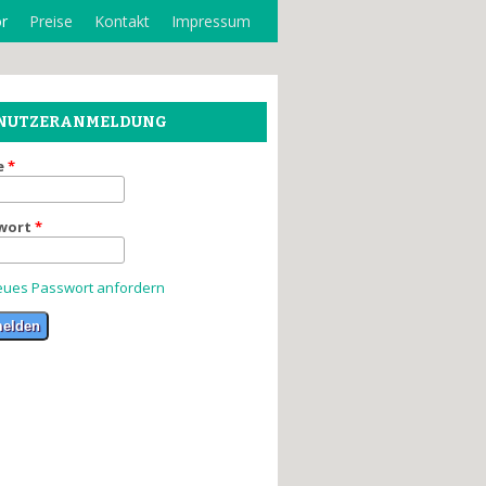
r
Preise
Kontakt
Impressum
NUTZERANMELDUNG
e
*
wort
*
ues Passwort anfordern