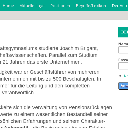
Home
Aktuelle Lage
Positionen
Begriffe/Lexikon
Der Auto
BE
Nam
ftsgymnasiums studierte Joachim Brigant,
haftswissenschaften. Parallel zum Studium
Pass
on 21 Jahren das erste Unternehmen.
tigkeit war er Geschäftsführer von mehreren
Ne
unternehmen mit bis zu 500 Beschäftigten. In
mmer für die Leitung und den kompletten
verantwortlich.
ckelte sich die Verwaltung von Pensionsrücklagen
erte zu einem wesentlichen Bestandteil seiner
ersönlichen Erfahrungen und seinem Charakter-